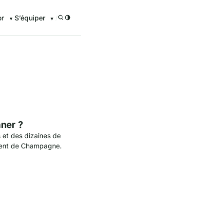
or
S’équiper
/
nner ?
s et des dizaines de
ment de Champagne.