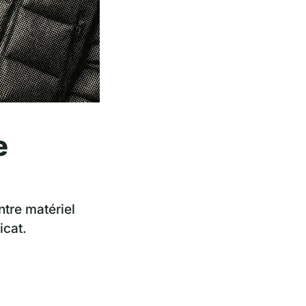
e
ntre matériel
icat.