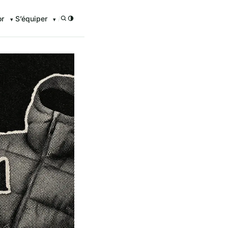
or
S’équiper
/
enturier.FR grâce à nos guid