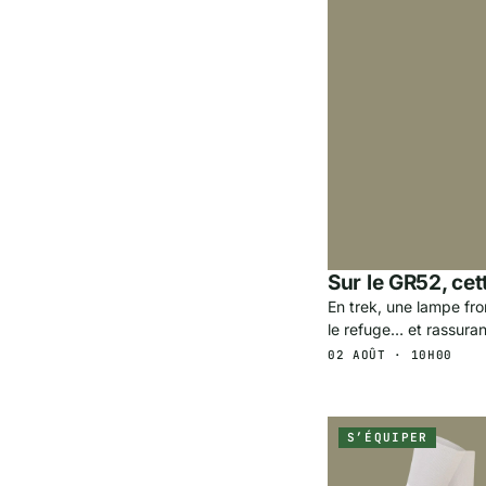
Sur le GR52, cett
En trek, une lampe fro
le refuge… et rassura
02 AOÛT · 10H00
S’ÉQUIPER