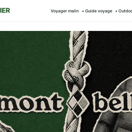
Voyager malin
Guide voyage
Outdo
r.fr — Voyager malin avec Av