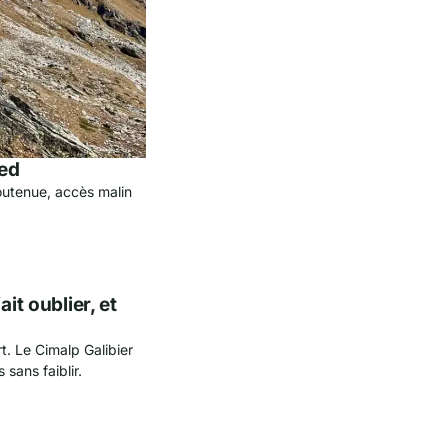
ied
outenue, accès malin
it oublier, et
t. Le Cimalp Galibier
sans faiblir.