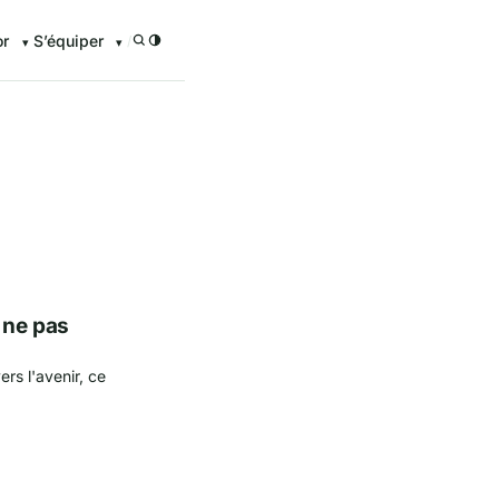
or
S’équiper
/
à ne pas
ers l'avenir, ce