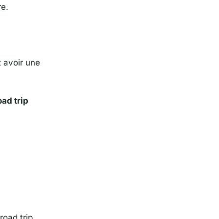
re.
z avoir une
oad trip
road trip