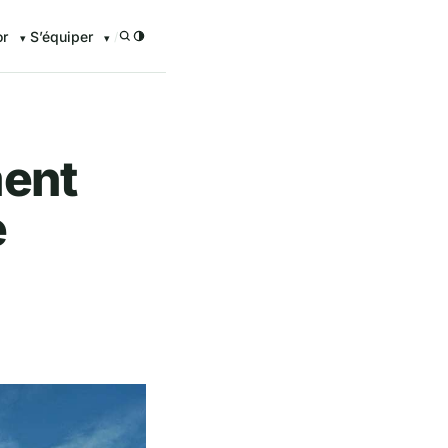
or
S’équiper
/
ment
e