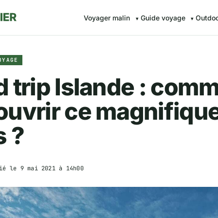
Voyager malin
Guide voyage
Outdo
OYAGE
 trip Islande : com
uvrir ce magnifiqu
s ?
ié le
9 mai 2021 à 14h00