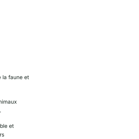
e la faune et
nimaux
.
ble et
rs