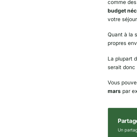
comme des d
budget néc
votre séjour
Quant à la s
propres env
La plupart d
serait donc
Vous pouvez
mars
par ex
Partage
Un partag