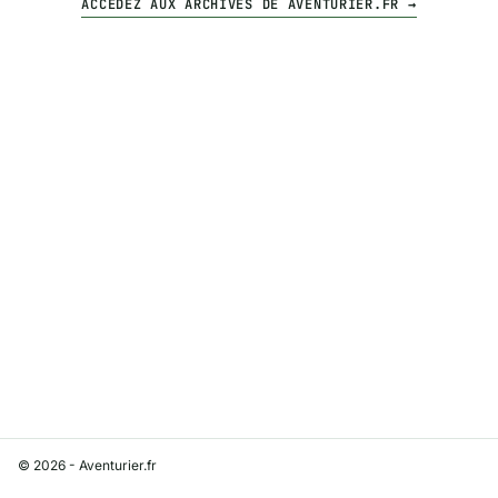
ACCÉDEZ AUX ARCHIVES DE AVENTURIER.FR →
© 2026 - Aventurier.fr