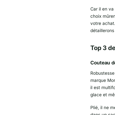
Car il en v
choix mûrem
votre achat
détailleron
Top 3 de
Couteau de
Robustesse 
marque Morpi
il est multi
glace et mê
Plié, il ne
dans un sac