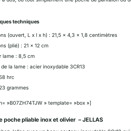
iques techniques
s (ouvert, L x l x h) : 21,5 x 4,3 x 1,8 centimètres
s (plié) : 21 x 12 cm
 lame : 8,5 cm
 de la lame : acier inoxydable 3CR13
 58 hrc
223 grammes
sin= »B07ZH74TJW » template= »box »]
 poche pliable inox et olivier – JELLAS