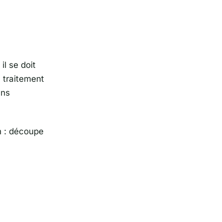
il se doit
n traitement
ans
on : découpe