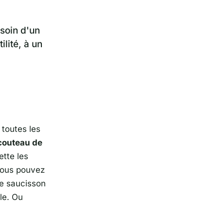
soin d'un
lité, à un
 toutes les
couteau de
ette les
vous pouvez
de saucisson
le. Ou