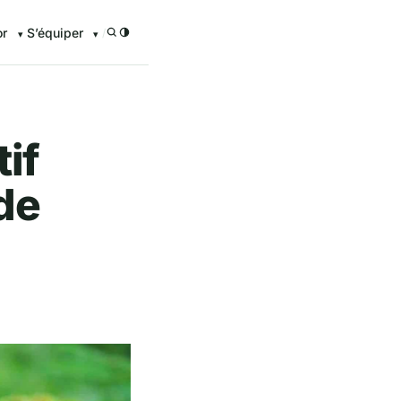
or
S’équiper
/
if
de