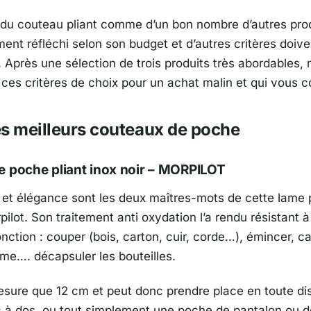
a du couteau pliant comme d’un bon nombre d’autres prod
ent réfléchi selon son budget et d’autres critères doive
. Après une sélection de trois produits très abordables,
s ces critères de choix pour un achat malin et qui vous 
s meilleurs couteaux de poche
 poche pliant inox noir – MORPILOT
et élégance sont les deux maîtres-mots de cette lame p
lot. Son traitement anti oxydation l’a rendu résistant à l
fonction : couper (bois, carton, cuir, corde…), émincer, c
me…. décapsuler les bouteilles.
 mesure que 12 cm et peut donc prendre place en toute di
 à dos, ou tout simplement une poche de pantalon ou 