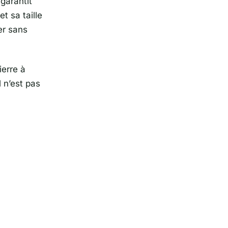
garantit
t sa taille
ier sans
ierre à
l n’est pas