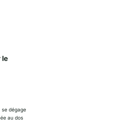
 le
e se dégage
uée au dos