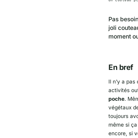
Un couteau p
Pas besoin
joli coute
moment ou 
En bref
Il n’y a pas
activités o
poche
. Mêm
végétaux de
toujours av
même si ça 
encore, si 