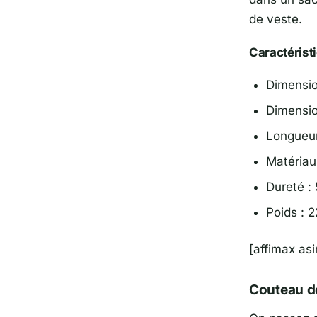
de veste.
Caractérist
Dimension
Dimension
Longueur
Matériau
Dureté :
Poids : 
[affimax a
Couteau de