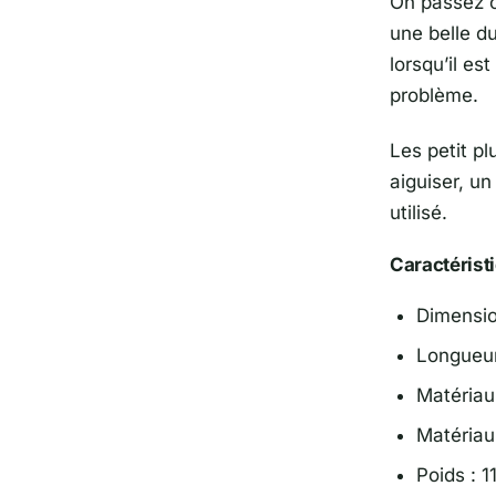
On passez c
une belle du
lorsqu’il es
problème.
Les petit pl
aiguiser, un
utilisé.
Caractérist
Dimension
Longueur
Matériau
Matériau 
Poids : 