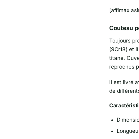
[affimax a
Couteau po
Toujours pro
(9Cr18) et 
titane. Ouve
reproches po
Il est livré
de différent
Caractérist
Dimension
Longueur