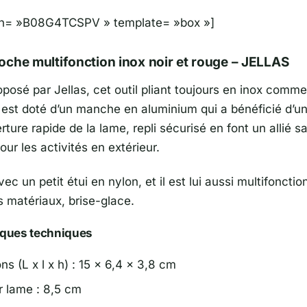
sin= »B08G4TCSPV » template= »box »]
che multifonction inox noir et rouge – JELLAS
posé par Jellas, cet outil pliant toujours en inox comme 
il est doté d’un manche en aluminium qui a bénéficié d’u
rture rapide de la lame, repli sécurisé en font un allié s
ur les activités en extérieur.
 avec un petit étui en nylon, et il est lui aussi multifoncti
s matériaux, brise-glace.
iques techniques
s (L x l x h) : 15 x 6,4 x 3,8 cm
 lame : 8,5 cm