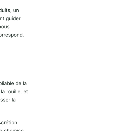
uits, un
nt guider
 nous
correspond.
liable de la
a rouille, et
asser la
scrétion
de chemise,