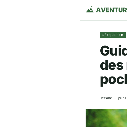
S’ÉQUIPER
Guid
des 
poc
Jerome
— publ