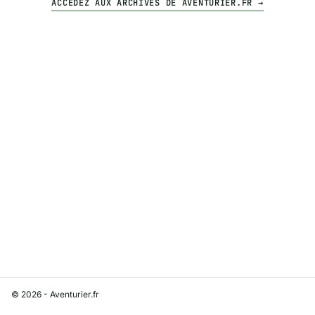
ACCÉDEZ AUX ARCHIVES DE AVENTURIER.FR →
© 2026 - Aventurier.fr