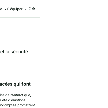
or
S’équiper
/
t la sécurité
lacées qui font
s de l’Antarctique,
 quête d’émotions
 indomptée promettent