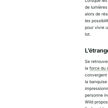
Lorsque les
de lumières 
alors de rés
les possibil
pour vivre 
lot.
L’étrang
Se retrouve
la
force du
convergent 
la banquise 
impressionn
personne in
Wild propose