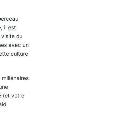
 berceau
, il
est
 visite du
nes avec un
ette culture
 millénaires
 une
é (et
votre
aid