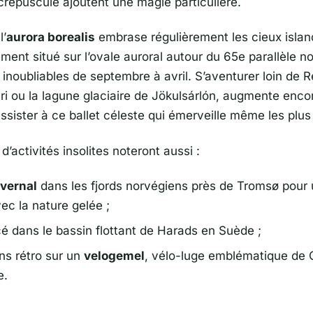
 crépuscule ajoutent une magie particulière.
l’
aurora borealis
embrase régulièrement les cieux islan
ment situé sur l’ovale auroral autour du 65e parallèle n
 inoubliables de septembre à avril. S’aventurer loin de
R
ri
ou la lagune glaciaire de Jökulsárlón, augmente enco
ssister à ce ballet céleste qui émerveille même les plus
’activités insolites noteront aussi :
vernal
dans les fjords norvégiens près de Tromsø pour 
ec la nature gelée ;
cé dans le bassin flottant de Harads en Suède ;
ns rétro sur un
velogemel
, vélo-luge emblématique de 
e.