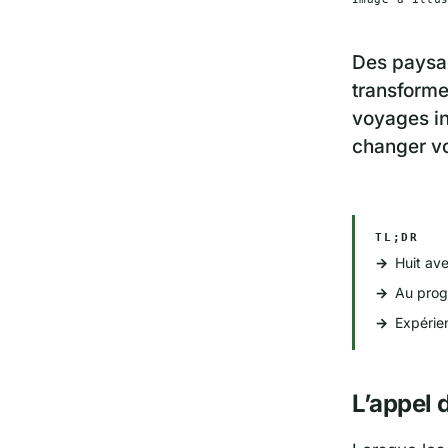
Des paysag
transforme
voyages in
changer vo
TL;DR
Huit ave
Au progr
Expérien
L’appel 