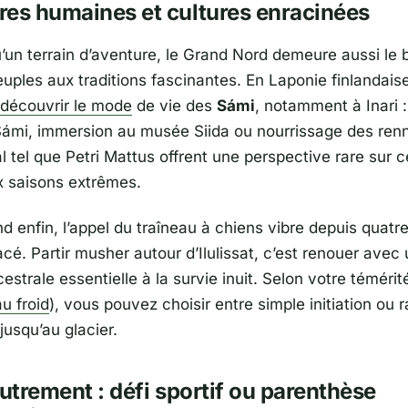
es humaines et cultures enracinées
u’un terrain d’aventure, le Grand Nord demeure aussi le
uples aux traditions fascinantes. En Laponie finlandaise
 découvrir le mode
de vie des
Sámi
, notamment à Inari :
ámi, immersion au musée Siida ou nourrissage des ren
l tel que Petri Mattus offrent une perspective rare sur c
 saisons extrêmes.
 enfin, l’appel du traîneau à chiens vibre depuis quatre
lacé. Partir musher autour d’
Ilulissat
, c’est renouer avec
estrale essentielle à la survie inuit. Selon votre témérit
u froid
), vous pouvez choisir entre simple initiation ou r
jusqu’au glacier.
autrement : défi sportif ou parenthèse