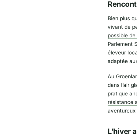
Rencontr
Bien plus q
vivant de pe
possible de
Parlement S
éleveur loca
adaptée aux
Au Groenland
dans l’air g
pratique anc
résistance a
aventureux 
L’hiver 