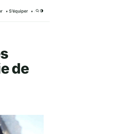
or
S’équiper
/
es
ie de