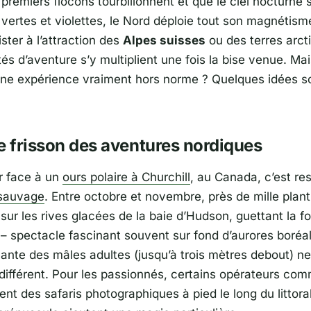
 premiers flocons tourbillonnent et que le ciel nocturne
vertes et violettes, le Nord déploie tout son magnétisme.
ister à l’attraction des
Alpes suisses
ou des terres arct
ités d’aventure s’y multiplient une fois la bise venue. Mai
une expérience vraiment hors norme ? Quelques idées s
e frisson des aventures nordiques
r face à un
ours polaire à
Churchill
, au Canada, c’est res
 sauvage
. Entre octobre et novembre, près de mille plan
sur les rives glacées de la baie d’Hudson, guettant la f
– spectacle fascinant souvent sur fond d’aurores boréale
ante des mâles adultes (jusqu’à trois mètres debout) ne
différent. Pour les passionnés, certains opérateurs com
nt des safaris photographiques à pied le long du littoral