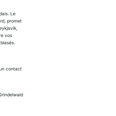
dais. Le
ord, promet
eykjavík
,
re vos
 blasés.
un contact
Grindelwald