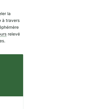
ler la
 à travers
o éphémère
ours
relevé
es.