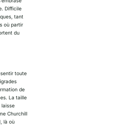
 s’embrase
 Difficile
iques, tant
s où partir
ortent du
sentir toute
tigrades
ormation de
s. La taille
 laisse
me Churchill
, là où