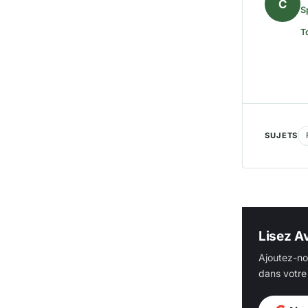
C
S
T
SUJETS
Lisez Av
Ajoutez-no
dans votre 