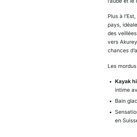
l’aube et le
Plus à l’Est, 
pays, idéale
des veillées
vers
Akurey
chances d’a
Les mordus d
Kayak hi
intime av
Bain gla
Sensatio
en Suiss