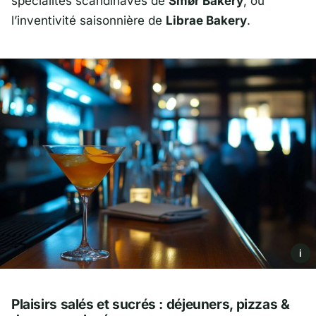
spécialités scandinaves de
Smør Bakery
, ou
l’inventivité saisonnière de
Librae Bakery
.
i
Plaisirs salés et sucrés : déjeuners, pizzas &