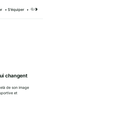
or
S’équiper
/
qui changent
delà de son image
sportive et