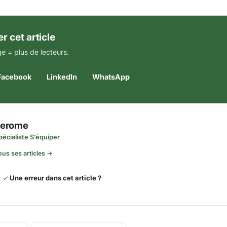
r cet article
e = plus de lecteurs.
Facebook
LinkedIn
WhatsApp
Jerome
pécialiste S’équiper
ous ses articles →
Une erreur dans cet article ?