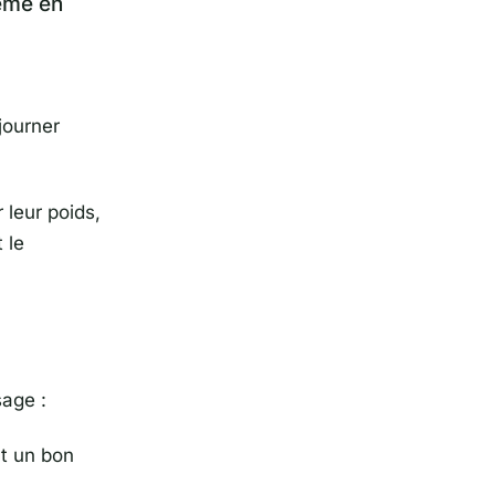
même en
journer
 leur poids,
 le
sage :
nt un bon