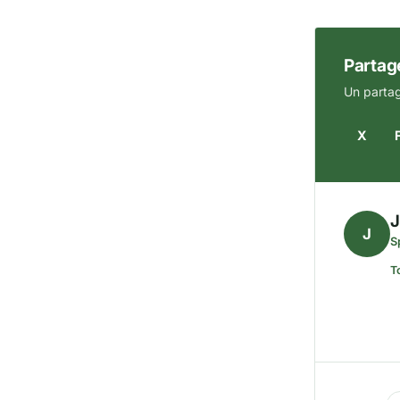
Partage
Un partag
X
J
S
T