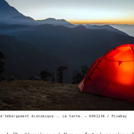
 d'hébergement économique... La tente. — 6091236 / Pixabay