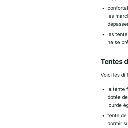
confortab
les marc
dépasser
les tent
ne se prê
Tentes 
Voici les di
la tente 
dotée de
lourde é
tente de
dormir su