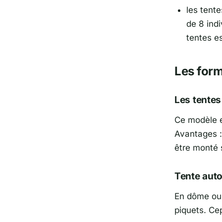
les tent
de 8 ind
tentes e
Les form
Les tentes
Ce modèle e
Avantages :
être monté s
Tente aut
En dôme ou 
piquets. Cep