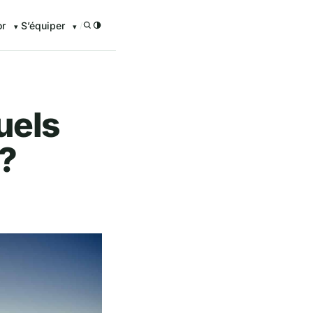
or
S’équiper
/
uels
 ?