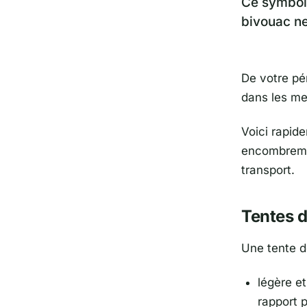
Ce symbole
bivouac ne 
De votre pé
dans les mei
Voici rapide
encombremen
transport.
Tentes 
Une tente d
légère e
rapport 