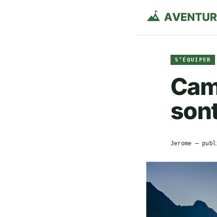
S’ÉQUIPER
Cam
sont
Jerome
— publ