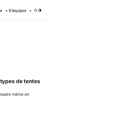
or
S’équiper
/
enturier.FR grâce à nos guid
 types de tentes
essaire même en