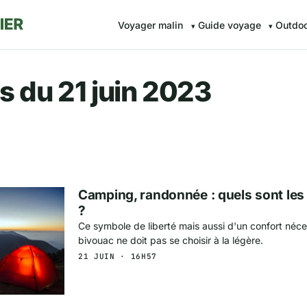
Voyager malin
Guide voyage
Outdo
r.fr — Voyager malin avec Av
s du 21 juin 2023
Camping, randonnée : quels sont les
?
Ce symbole de liberté mais aussi d'un confort néc
bivouac ne doit pas se choisir à la légère.
21 JUIN · 16H57