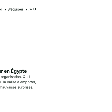
or
S’équiper
/
enturier.FR grâce à nos guid
ur en Égypte
rganisation. Qu’il
ou la valise à emporter,
 mauvaises surprises.