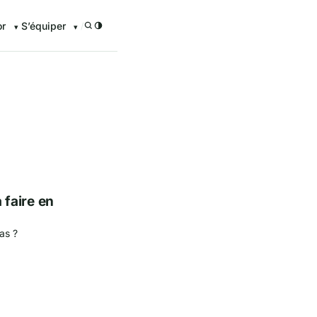
or
S’équiper
/
enturier.FR grâce à nos guid
à faire en
Bas ?