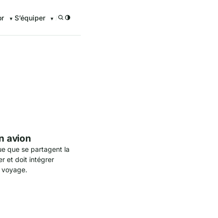
or
S’équiper
/
enturier.FR grâce à nos guid
en avion
ue que se partagent la
r et doit intégrer
n voyage.