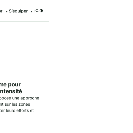
or
S’équiper
/
enturier.FR grâce à nos guid
ime pour
intensité
opose une approche
nt sur les zones
er leurs efforts et