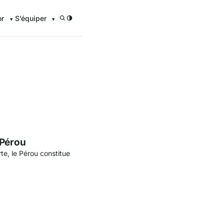
or
S’équiper
/
enturier.FR grâce à nos guid
 Pérou
te, le Pérou constitue