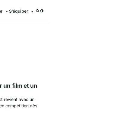
or
S’équiper
/
enturier.FR grâce à nos guid
 un film et un
t revient avec un
 en compétition dès