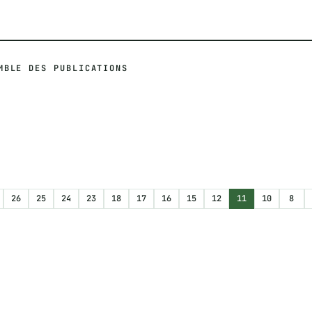
MBLE DES PUBLICATIONS
26
25
24
23
18
17
16
15
12
11
10
8