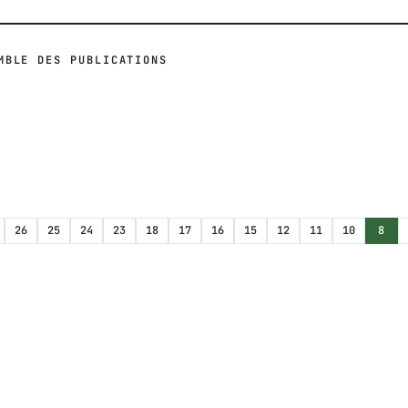
MBLE DES PUBLICATIONS
26
25
24
23
18
17
16
15
12
11
10
8