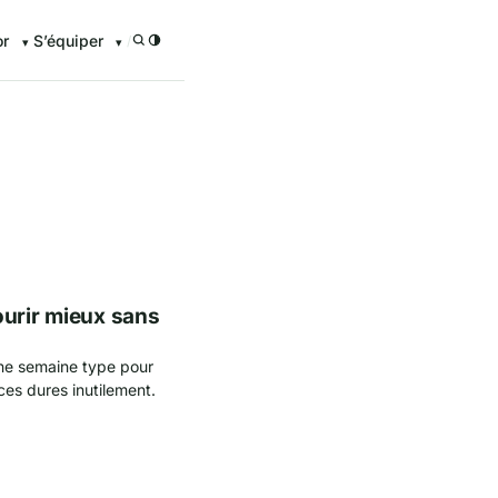
or
S’équiper
/
enturier.FR grâce à nos guid
ourir mieux sans
une semaine type pour
ces dures inutilement.