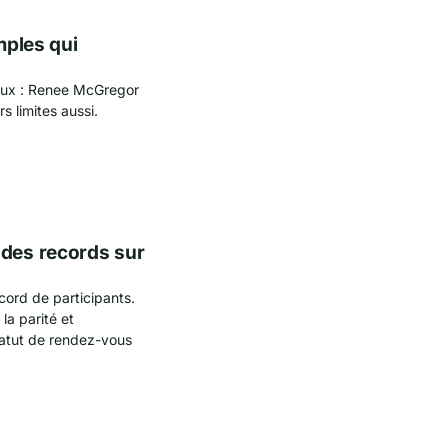
mples qui
neux : Renee McGregor
rs limites aussi.
 des records sur
ord de participants.
la parité et
tatut de rendez-vous