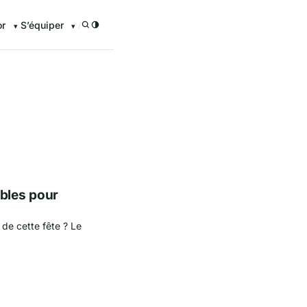
or
S’équiper
/
enturier.FR grâce à nos guid
ables pour
 de cette fête ? Le