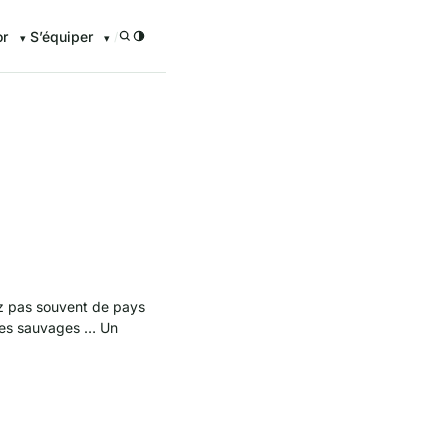
or
S’équiper
/
enturier.FR grâce à nos guid
ez pas souvent de pays
pèces sauvages … Un