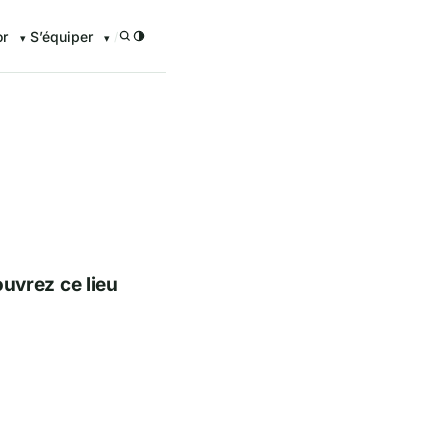
or
S’équiper
/
enturier.FR grâce à nos guid
ouvrez ce lieu