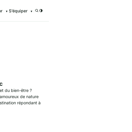
or
S’équiper
/
enturier.FR grâce à nos guid
c
et du bien-être ?
 amoureux de nature
stination répondant à