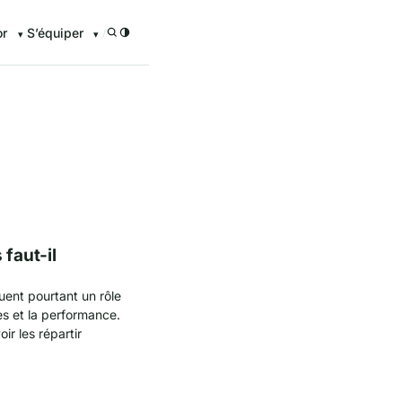
or
S’équiper
/
enturier.FR grâce à nos guid
faut-il
ouent pourtant un rôle
es et la performance.
ir les répartir