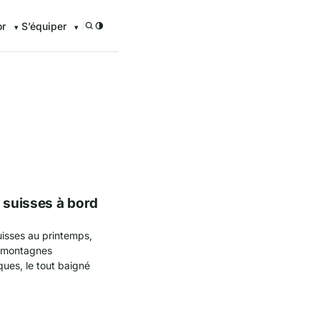
or
S’équiper
/
enturier.FR grâce à nos guid
s suisses à bord
uisses au printemps,
e montagnes
ques, le tout baigné