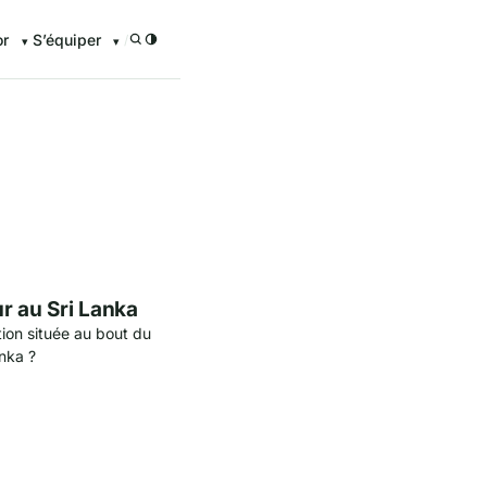
or
S’équiper
/
enturier.FR grâce à nos guid
r au Sri Lanka
tion située au bout du
nka ?