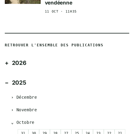
vendéenne
11 OCT · 11H35
RETROUVER L'ENSEMBLE DES PUBLICATIONS
2026
2025
Décembre
Novembre
Octobre
31
30
29
28
27
25
24
23
22
21