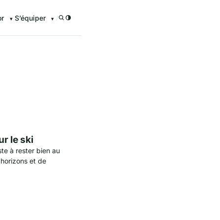
or
S’équiper
/
enturier.FR grâce à nos guid
r le ski
iste à rester bien au
horizons et de