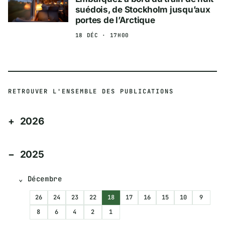
suédois, de Stockholm jusqu’aux
portes de l’Arctique
18 DÉC · 17H00
RETROUVER L'ENSEMBLE DES PUBLICATIONS
2026
2025
Décembre
26
24
23
22
18
17
16
15
10
9
8
6
4
2
1