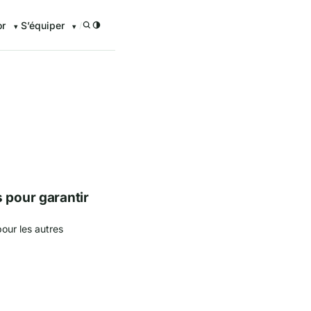
or
S’équiper
/
enturier.FR grâce à nos guid
 pour garantir
our les autres