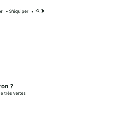
or
S’équiper
/
enturier.FR grâce à nos guid
ron ?
e très vertes