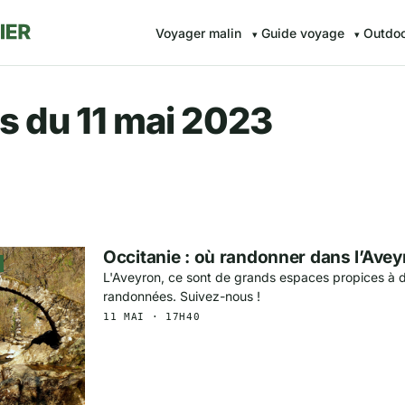
Voyager malin
Guide voyage
Outdo
r.fr — Voyager malin avec Av
s du 11 mai 2023
Occitanie : où randonner dans l’Avey
L'Aveyron, ce sont de grands espaces propices à d
randonnées. Suivez-nous !
11 MAI · 17H40