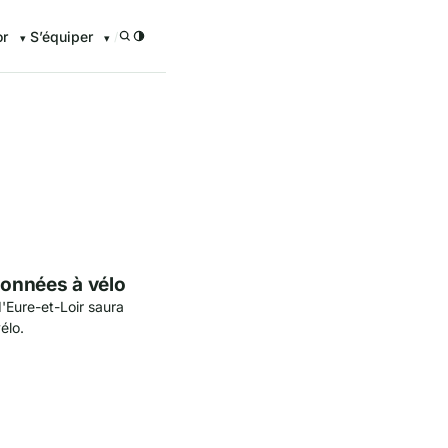
or
S’équiper
/
enturier.FR grâce à nos guid
données à vélo
'Eure-et-Loir saura
élo.