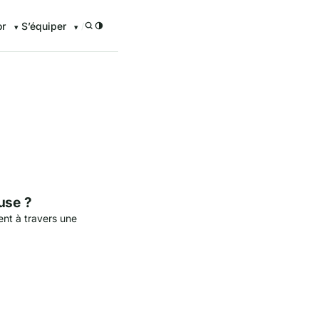
or
S’équiper
/
enturier.FR grâce à nos guid
use ?
nt à travers une