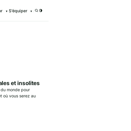
or
S’équiper
/
enturier.FR grâce à nos guid
les et insolites
t du monde pour
et où vous serez au