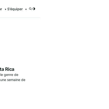
or
S’équiper
/
enturier.FR grâce à nos guid
ta Rica
 le genre de
t une semaine de