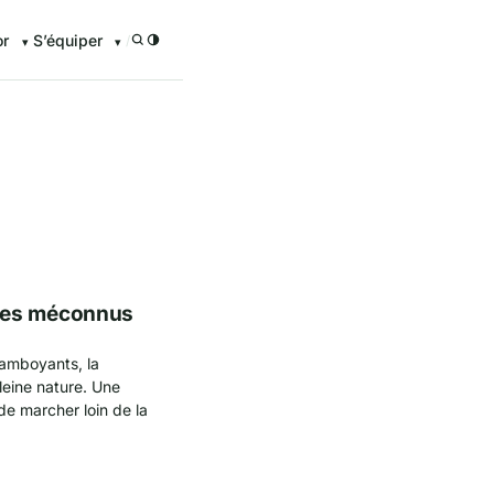
or
S’équiper
/
enturier.FR grâce à nos guid
ges méconnus
lamboyants, la
eine nature. Une
 de marcher loin de la