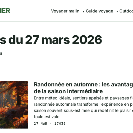
Voyager malin
Guide voyage
Outdo
r.fr — Voyager malin avec Av
s du 27 mars 2026
s
Randonnée en automne : les avanta
de la saison intermédiaire
Entre météo idéale, sentiers apaisés et paysages f
randonnée automnale transforme l’expérience en pl
saison souvent sous-estimée qui redéfinit le plaisir
foule estivale.
27 MAR · 17H30