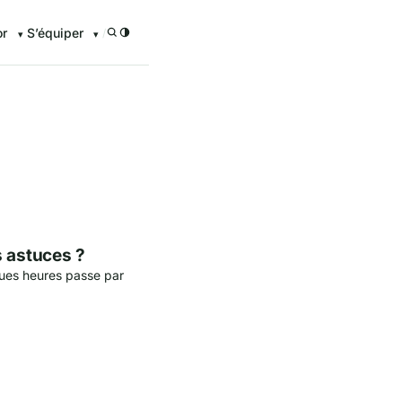
or
S’équiper
/
enturier.FR grâce à nos guid
s astuces ?
ues heures passe par