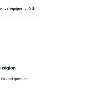
or
S’équiper
/
enturier.FR grâce à nos guid
a région
 En voici quelques