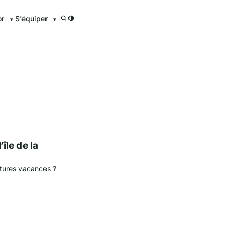
or
S’équiper
/
enturier.FR grâce à nos guid
île de la
utures vacances ?