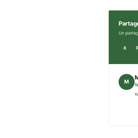
Partage
Un partag
X
M
S
T