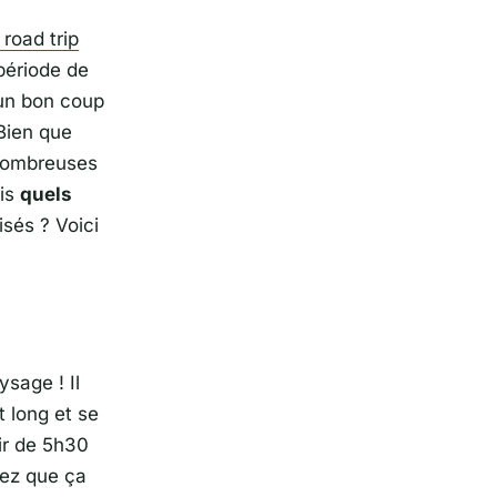
 road trip
période de
 un bon coup
 Bien que
 nombreuses
ais
quels
isés ? Voici
ysage ! Il
 long et se
tir de 5h30
rez que ça