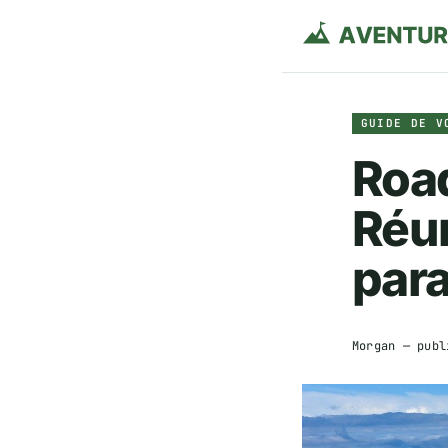
GUIDE DE V
Road
Réun
para
Morgan
— publ