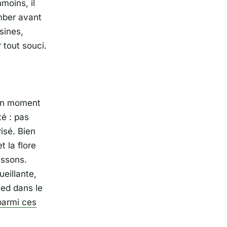
moins, il
omber avant
isines,
 tout souci.
bon moment
té : pas
isé. Bien
t la flore
issons.
ueillante,
ied dans le
parmi ces