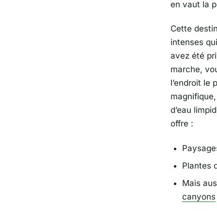
en vaut la p
Cette desti
intenses qui
avez été pr
marche, vo
l’endroit l
magnifique,
d’eau limpid
offre :
Paysages
Plantes d
Mais aus
canyons