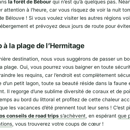
ans
la forêt de Bébour
qui n’est qu’à quelques pas. Néan
r attention à l’heure, car vous risquez de voir la nuit t
 de Bélouve ! Si vous voulez visiter les autres régions vo
hébergement et prévoyez deux jours de route pour éviter
p à la plage de l’Hermitage
ière destination, nous vous suggérons de passer un 
la plage. Oui, vous pourrez vous baigner en toute sécuri
aindre les requins, car l’endroit est complètement sécur
se d’un petit lagon, toute sa beauté réside dans la faune e
nt. Il regorge d’une sublime diversité de coraux et de po
mps au bord du littoral et profitez de cette chaleur acc
 que les vacances d’été prennent tout leur sens ! C’est p
os conseils de road trips
s’achèvent
, en espérant
que 
ations
, vous trouverez votre coups de cœur !