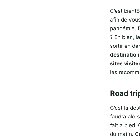
C’est bient
afin
de vous 
pandémie. D
? Eh bien, 
sortir en d
destinatio
sites visite
les recomma
Road tri
C’est la des
faudra alor
fait à pied.
du matin. C