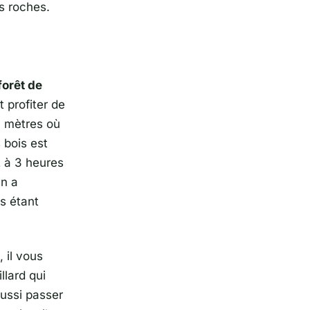
s roches.
forêt de
t profiter de
00 mètres où
 bois est
2 à 3 heures
en a
s étant
 il vous
llard qui
aussi passer