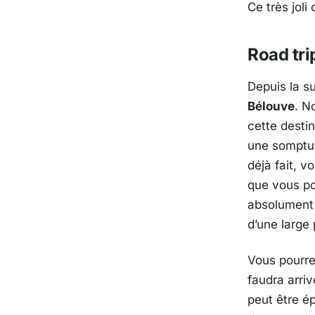
Ce très jol
Road tri
Depuis la s
Bélouve
. N
cette destin
une somptue
déjà fait, v
que vous po
absolument 
d’une large 
Vous pourre
faudra arriv
peut être é