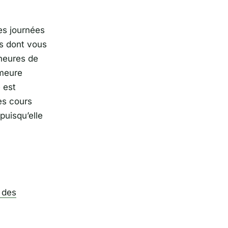
es journées
és dont vous
heures de
emeure
 est
es cours
puisqu’elle
 des