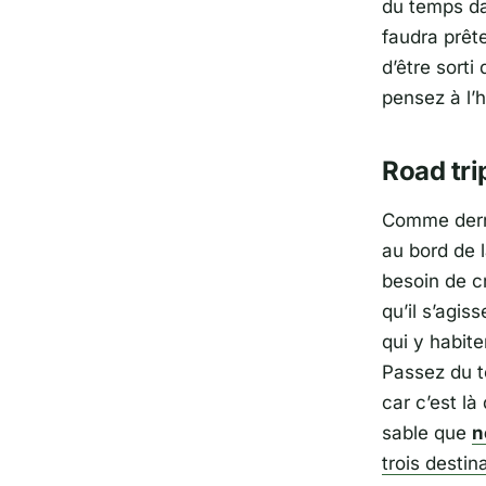
du temps d
faudra prête
d’être sorti
pensez à l’
Road tri
Comme dern
au bord de 
besoin de cr
qu’il s’agis
qui y habite
Passez du te
car c’est là
sable que
n
trois destin