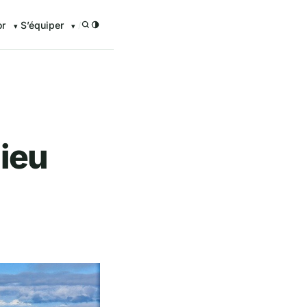
or
S’équiper
/
lieu