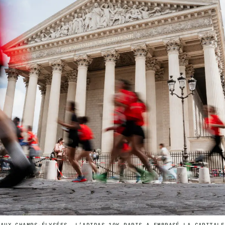
 AUX CHAMPS-ÉLYSÉES, L’ADIDAS 10K PARIS A EMBRASÉ LA CAPITALE