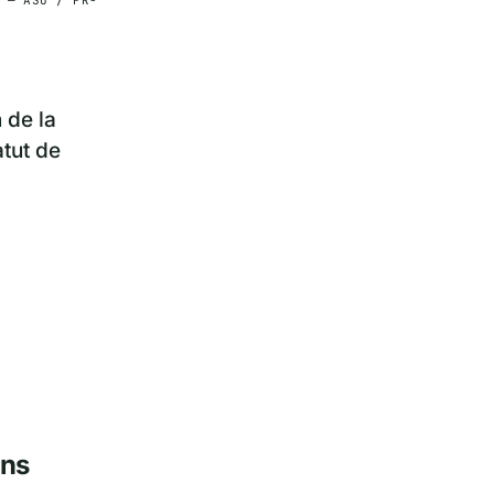
 de la
atut de
ens