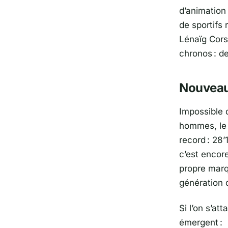
d’animation
de sportifs
Lénaïg Cor
chronos : de
Nouveau
Impossible 
hommes, le
record : 28
c’est encor
propre marq
génération 
Si l’on s’at
émergent :