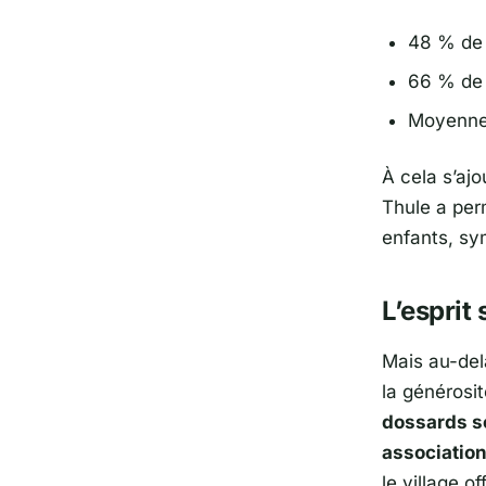
48 % de 
66 % de 
Moyenne 
À cela s’ajo
Thule a per
enfants, sy
L’esprit 
Mais au-del
la générosi
dossards s
associatio
le village o