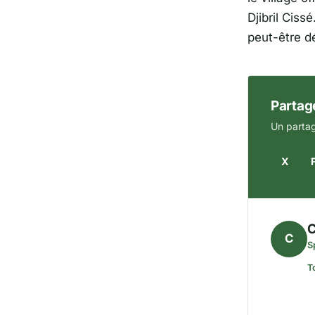
Djibril Cissé
peut-être dé
Partage
Un partag
X
C
C
S
T