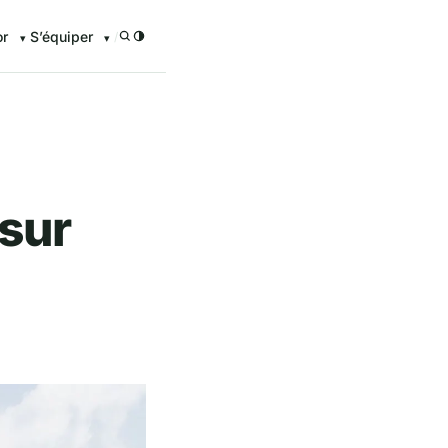
or
S’équiper
/
 sur