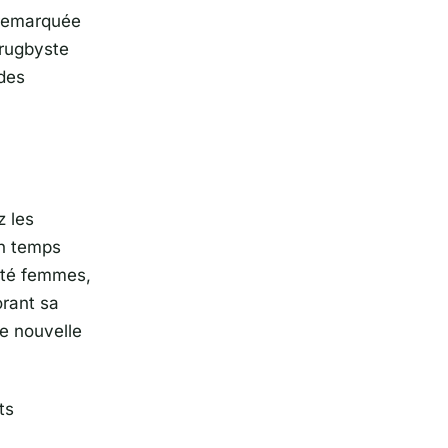
 remarquée
 rugbyste
 des
z les
un temps
Côté femmes,
orant sa
ne nouvelle
ts