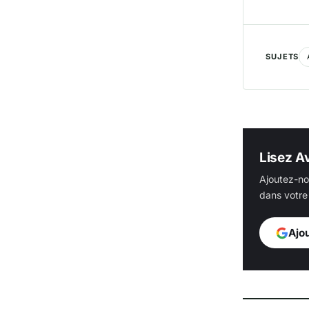
SUJETS
Lisez Av
Ajoutez-no
dans votre 
Ajo