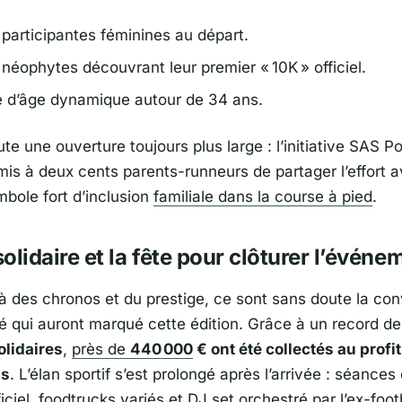
participantes féminines au départ.
néophytes découvrant leur premier « 10K » officiel.
d’âge dynamique autour de 34 ans.
ute une ouverture toujours plus large : l’initiative SAS 
mis à deux cents parents-runneurs de partager l’effort a
mbole fort d’inclusion
familiale dans la course à pied
.
solidaire et la fête pour clôturer l’événe
à des chronos et du prestige, ce sont sans doute la conv
té qui auront marqué cette édition. Grâce à un record d
olidaires
,
près de
440 000
€ ont été collectés au profi
ns
. L’élan sportif s’est prolongé après l’arrivée : séances
fficiel, foodtrucks variés et DJ set orchestré par l’ex-foot