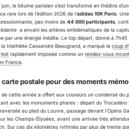
uin, le bitume parisien s’est transformé en théâtre d’un
e rare lors de l’édition 2026 de l’
adidas 10K Paris
. Un
pressionnante, pas moins de
44 000 participants
, con
cédente a envahi les artères emblématiques de la capit
tée par une énergie inédite. Le top départ, donné à 7h45
 la triathlète
Cassandre Beaugrand
, a marqué le
coup d’
’est
rapidement imposée comme un
rendez-vous incon
en France
.
é carte postale pour des moments mémo
 de cette année a offert aux coureurs un condensé du 
lirtant avec les monuments phares : départ du
Trocadéro
 traversée au pied du
Louvre
, passage devant l’
Opéra Ga
ur les
Champs-Élysées
, avant une arrivée très attendu
ch. Sur ces dix kilomètres rythmés par plus de trente po