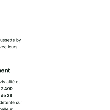
Poussette by
vec leurs
ment
ivialité et
e
2 400
t de 39
 détente sur
balleur