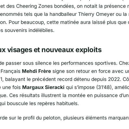
 et des Cheering Zones bondées, on notait la présence
 renommés tels que la handballeur
Thierry Omeyer
ou la
son
. Pour beaucoup, cette matinée aura laissé plus que
s souvenirs indélébiles.
x visages et nouveaux exploits
de passer sous silence les performances sportives. Che
 Français
Mehdi Frère
signe son retour en force avec 
’11, balayant le précédent record détenu depuis 2022. 
e une fois
Margaux Sieracki
qui s’impose (31’48), améli
ue. Ces résultats illustrent la montée en puissance d’u
qui bouscule les repères habituels.
tarde sur le profil du peloton, plusieurs éléments marquan