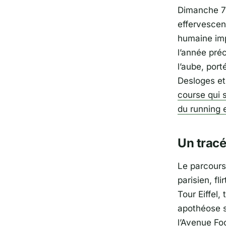
Dimanche 7 j
effervescenc
humaine im
l’année pré
l’aube, por
Desloges
et
course qui s
du running 
Un trac
Le parcours
parisien, f
Tour Eiffel,
apothéose s
l’Avenue Fo