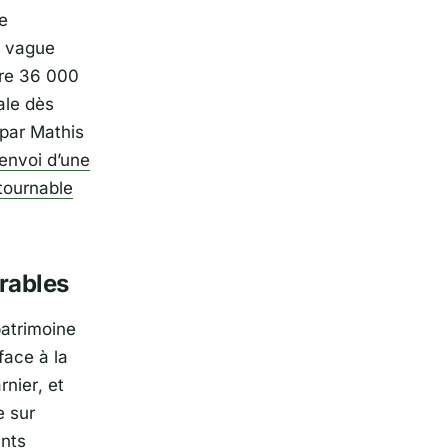
e
e vague
tre 36 000
ale dès
 par
Mathis
envoi d’une
tournable
rables
patrimoine
face à la
rnier
, et
e sur
ints