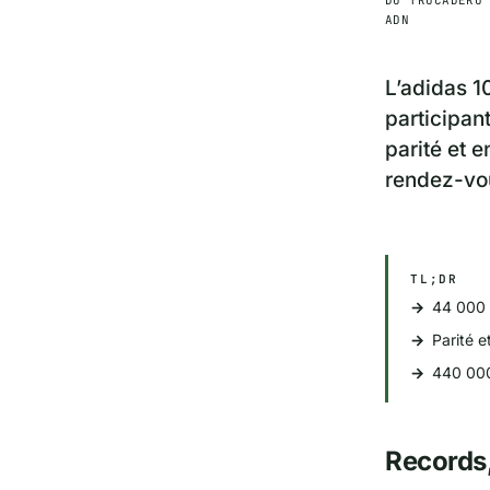
ADN
L’adidas 1
participan
parité et 
rendez-vou
TL;DR
44 000 
Parité e
440 000
Records,