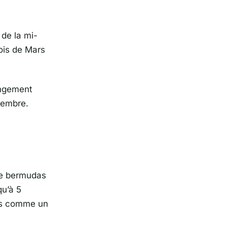
 de la mi-
mois de Mars
angement
écembre.
 de bermudas
qu’à 5
ds comme un