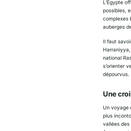
L’Égypte of
possibles, e
complexes b
auberges de
Il faut savo
Harraniyya,
national Ra
s’orienter v
dépourvus.
Une crois
Un voyage e
plus incont
vallées des