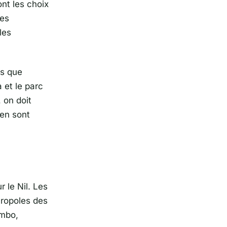
nt les choix
les
les
ls que
 et le parc
 on doit
 en sont
 le Nil. Les
cropoles des
Ombo,