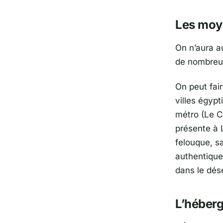
Les moy
On n’aura a
de nombreus
On peut fair
villes égypt
métro (Le C
présente à L
felouque, s
authentique
dans le dése
L’héber