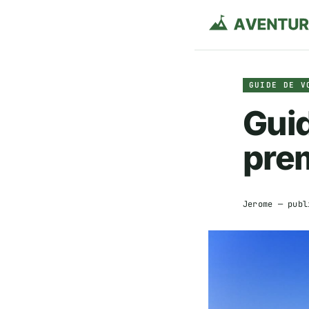
GUIDE DE V
Guid
prem
Jerome
— publ