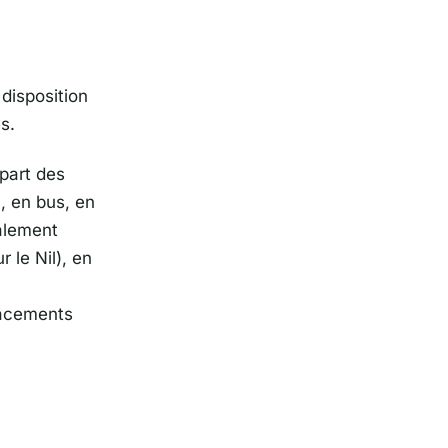
disposition
s.
upart des
n, en bus, en
palement
 le Nil), en
lacements