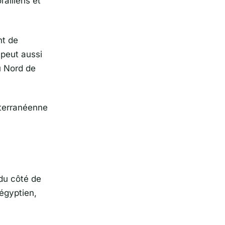
alliens et
nt de
 peut aussi
u Nord de
iterranéenne
du côté de
 égyptien,