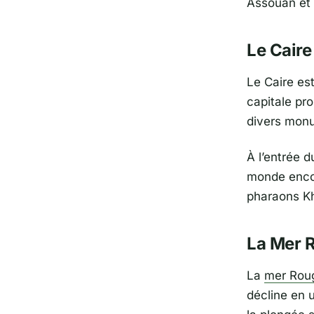
Assouan et 
Le Caire
Le Caire est
capitale pr
divers monu
À l’entrée d
monde encor
pharaons Kh
La Mer R
La
mer Rou
décline en 