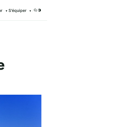
or
S’équiper
/
e