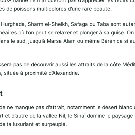
sous-marine ne manqueront pas d’apprécier les récifs cor
des de poissons multicolores d’une rare beauté.
s, Hurghada, Sharm el-Sheikh, Safaga ou Taba sont auta
néaires où l’on peut se relaxer et plonger à sa guise. On
dans le sud, jusqu’à Marsa Alam ou même Bérénice si a
ssera pas de découvrir aussi les attraits de la côte Méd
, située à proximité d’Alexandrie.
t
ide ne manque pas d’attrait, notamment le désert blanc 
t et d’autre de la vallée Nil, le Sinaï domine le paysage
 delta luxuriant et surpeuplé.