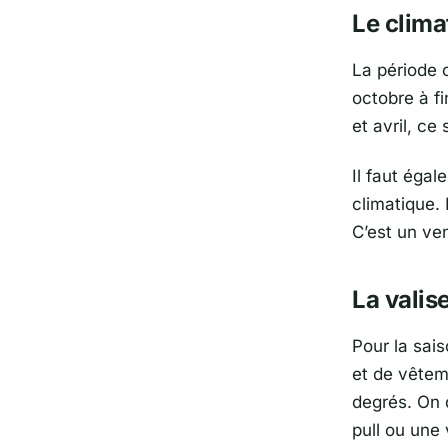
Le clima
La période o
octobre à fi
et avril, ce
Il faut éga
climatique. 
C’est un ve
La valis
Pour la sai
et de vêtem
degrés. On
pull ou une 