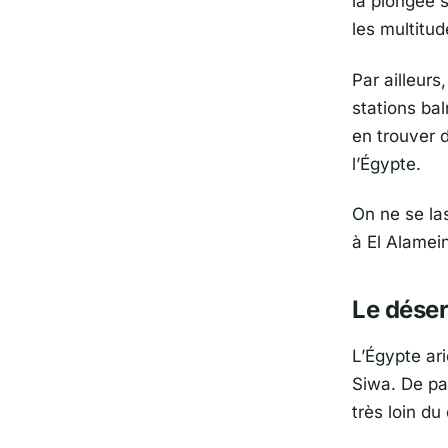
la plongée 
les multitu
Par ailleur
stations bal
en trouver 
l’Égypte.
On ne se la
à El Alamein
Le déser
L’Égypte ar
Siwa. De par
très loin du