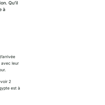
on. Qu’il
e à
d’arrivée
avec leur
our.
évoir 2
Égypte est à