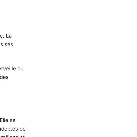
e. La
rs ses
rveille du
 des
lle se
 adeptes de