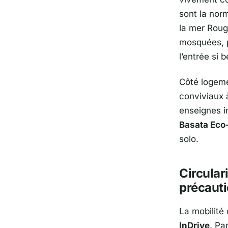
sont la norm
la mer Roug
mosquées, p
l’entrée si b
Côté logemen
conviviaux à
enseignes i
Basata Eco
solo.
Circular
précauti
La mobilité
InDrive
. Pa