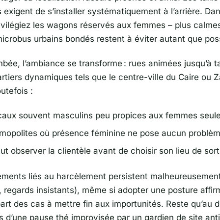
s exigent de s’installer systématiquement à l’arrière. Da
rivilégiez les wagons réservés aux femmes – plus calme
icrobus urbains bondés restent à éviter autant que poss
ombée, l’ambiance se transforme : rues animées jusqu’à t
artiers dynamiques tels que le centre-ville du Caire ou 
utefois :
caux souvent masculins peu propices aux femmes seule
mopolites où présence féminine ne pose aucun problèm
t observer la clientèle avant de choisir son lieu de sort
ments liés au harcèlement persistent malheureusemen
, regards insistants), même si adopter une posture affir
part des cas à mettre fin aux importunités. Reste qu’au 
rs d’une pause thé improvisée par un gardien de site ant