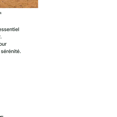
N
essentiel
.
our
 sérénité.