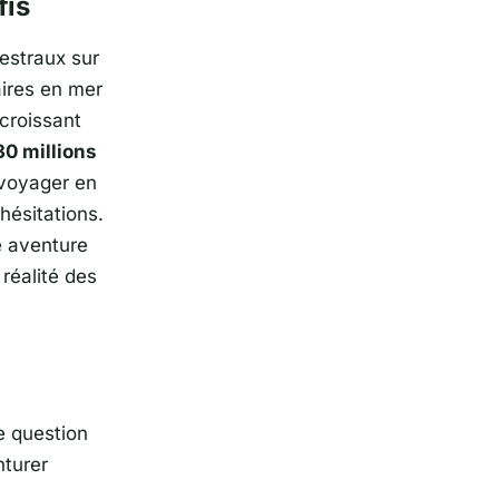
fis
cestraux sur
aires en mer
croissant
30 millions
, voyager en
hésitations.
e aventure
 réalité des
e question
nturer