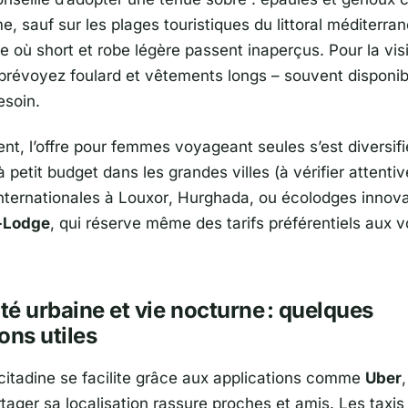
e, sauf sur les plages touristiques du littoral méditerra
e où short et robe légère passent inaperçus. Pour la vis
révoyez foulard et vêtements longs – souvent disponib
esoin.
t, l’offre pour femmes voyageant seules s’est diversifié
 petit budget dans les grandes villes (à vérifier attenti
nternationales à
Louxor
,
Hurghada
, ou écolodges inno
-Lodge
, qui réserve même des tarifs préférentiels aux
ité urbaine et vie nocturne : quelques
ons utiles
 citadine se facilite grâce aux applications comme
Uber
rtager sa localisation rassure proches et amis. Les taxis