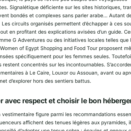
s. Signalétique déficiente sur les sites historiques, tra
vent bondés et complexes sans parler arabe… Autant de
. Les circuits organisés permettent d’échapper à ces so
tout en profitant des explications avisées d’un guide. Ce
comme
G Adventures
ou des initiatives locales telles que
Women of Egypt Shopping and Food Tour
proposent m
nsées spécifiquement pour les femmes seules. Toutefoi
restent concentrés sur les incontournables. S’accorde
émentaires à
Le Caire
,
Louxor
ou
Assouan
, avant ou aprè
et d’explorer hors des sentiers battus.
er avec respect et choisir le bon héberg
n vestimentaire figure parmi les recommandations essenti
luenceurs affichent des tenues légères aux pyramides, il
nseillé d’adopter une tenue sobre : épaules et genoux 