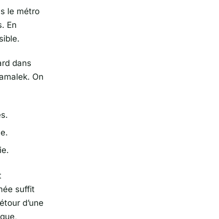
ns le métro
s. En
ible.
ard dans
Zamalek. On
s.
e.
ie.
t
mée suffit
détour d’une
ique,