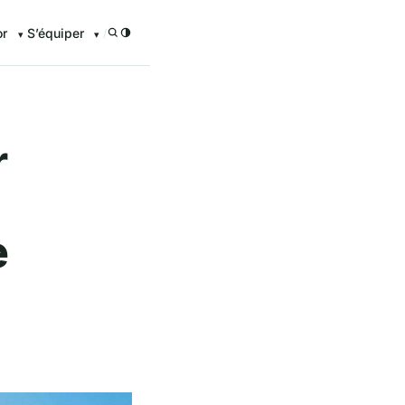
or
S’équiper
/
r
e