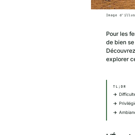
Image d'illu
Pour les f
de bien se
Découvrez 
explorer c
TL;DR
Difficu
Privilég
Ambianc