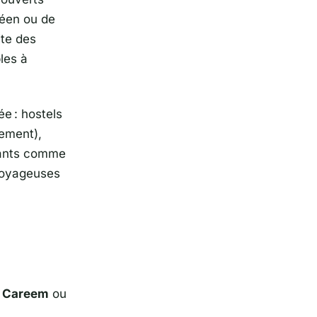
néen ou de
ite des
les à
e : hostels
vement),
vants comme
 voyageuses
,
Careem
ou