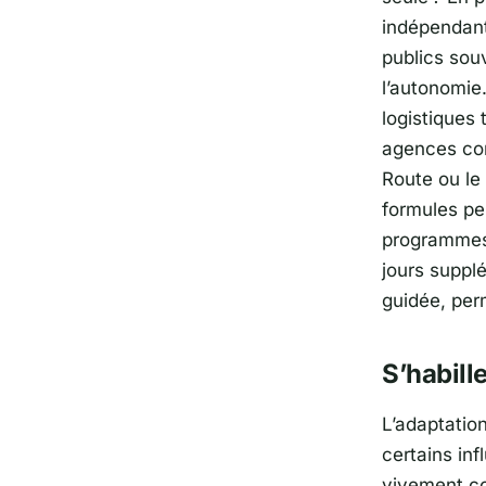
indépendante
publics sou
l’autonomie
logistiques 
agences 
Route
ou le
formules pe
programmes 
jours suppl
guidée, perm
S’habill
L’adaptatio
certains inf
vivement co