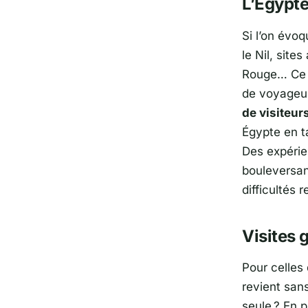
L’Égypte
Si l’on évoq
le Nil, sit
Rouge… Ce d
de voyageur
de visiteur
Égypte en ta
Des expérie
bouleversant
difficultés 
Visites 
Pour celles 
revient sans
seule ? En 