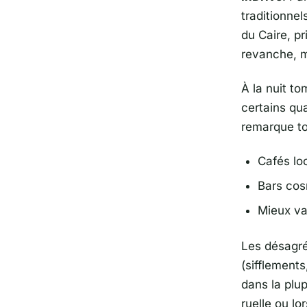
traditionnel
du Caire, p
revanche, m
À la nuit t
certains qu
remarque to
Cafés lo
Bars cos
Mieux vau
Les désagré
(sifflements
dans la plu
ruelle ou lo