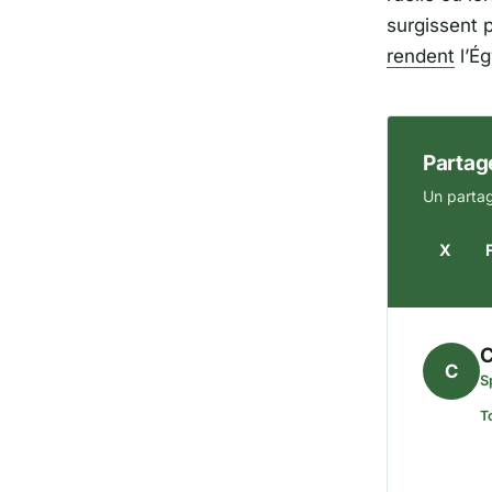
surgissent p
rendent
l’Ég
Partage
Un partag
X
C
C
S
T