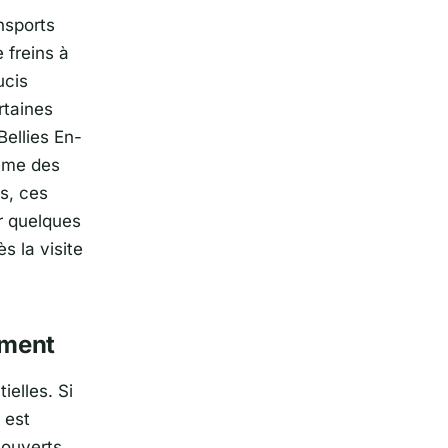
nsports
 freins à
ucis
rtaines
Bellies En-
ême des
s, ces
r quelques
s la visite
ement
elles. Si
 est
couverts