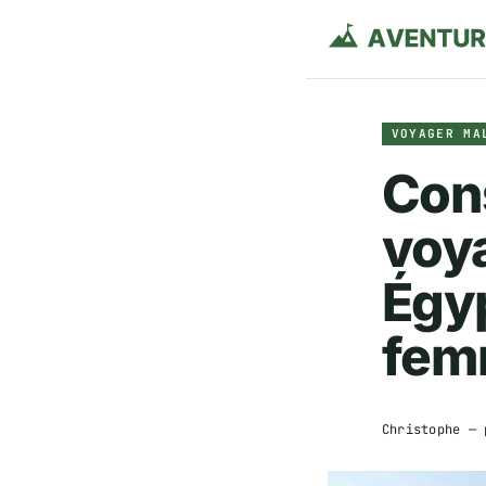
VOYAGER MA
Cons
voy
Égy
fem
Christophe
— 