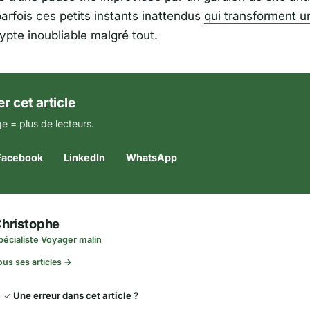
arfois ces petits instants inattendus
qui transforment u
ypte inoubliable malgré tout.
r cet article
e = plus de lecteurs.
Facebook
LinkedIn
WhatsApp
hristophe
pécialiste Voyager malin
ous ses articles →
Une erreur dans cet article ?