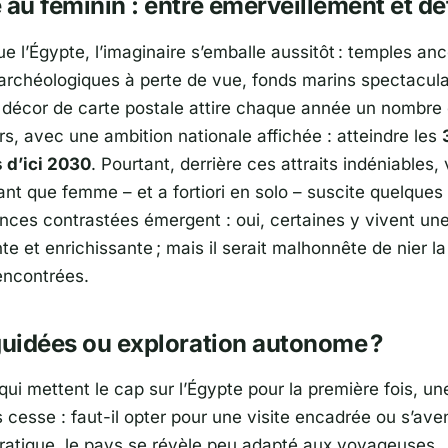
 au féminin : entre émerveillement et dé
ue l’Égypte, l’imaginaire s’emballe aussitôt : temples an
es archéologiques à perte de vue, fonds marins spectacul
écor de carte postale attire chaque année un nombre 
s, avec une ambition nationale affichée : atteindre les
s d’ici 2030
. Pourtant, derrière ces attraits indéniables
nt que femme – et a fortiori en solo – suscite quelques 
nces contrastées émergent : oui, certaines y vivent un
e et enrichissante ; mais il serait malhonnête de nier la
rencontrées.
guidées ou exploration autonome ?
qui mettent le cap sur l’
Égypte
pour la première fois, un
 cesse : faut-il opter pour une visite encadrée ou s’ave
pratique, le pays se révèle peu adapté aux voyageuses