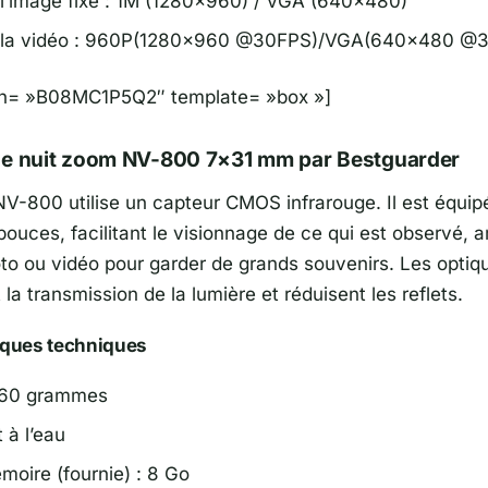
e l’image fixe : 1M (1280×960) / VGA (640×480)
de la vidéo : 960P(1280×960 @30FPS)/VGA(640×480 @
sin= »B08MC1P5Q2″ template= »box »]
de nuit zoom NV-800 7×31 mm par Bestguarder
V-800 utilise un capteur CMOS infrarouge. Il est équip
ouces, facilitant le visionnage de ce qui est observé, a
to ou vidéo pour garder de grands souvenirs. Les optiq
a transmission de la lumière et réduisent les reflets.
iques techniques
760 grammes
 à l’eau
moire (fournie) : 8 Go