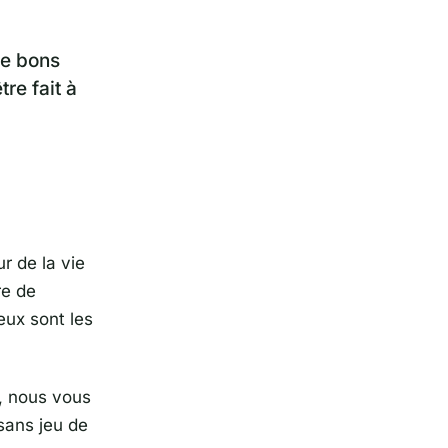
de bons
re fait à
 de la vie
re de
eux sont les
n, nous vous
sans jeu de