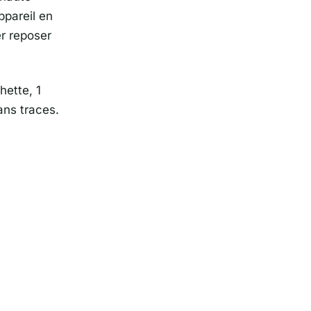
ppareil en
er reposer
hette, 1
ans traces.