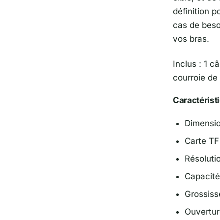
définition p
cas de beso
vos bras.
Inclus : 1 c
courroie de
Caractérist
Dimension
Carte TF
Résoluti
Capacité
Grossiss
Ouvertur