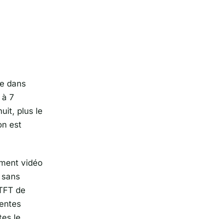
le dans
 à 7
uit, plus le
on est
ement vidéo
t sans
 TFT de
rentes
tes le