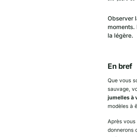
Observer l
moments. M
la légère.
En bref
Que vous so
sauvage, vo
jumelles à 
modèles à ê
Après vous 
donnerons de