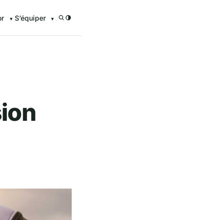
or
S’équiper
/
sion