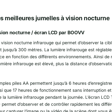
s meilleures jumelles à vision nocturne
ision nocturne / écran LCD par BOOVV
 vision nocturne infrarouge qui permet d’observer la cib
et jusqu’à 300 mètres. La lumière infrarouge est réglable
ce en fonction des différents environnements. Ainsi de n
mière infrarouge est élevé, plus la distance d’observati
mples piles AA permettent jusqu’à 6 heures d’enregistr
nsi que 17 heures de fonctionnement sans interruption e
de la lumière infrarouge pendant la journée. L’écran LCD
) permet d’observer et de contrôler rapidement les diffé
our capturer l’image ou la vidéo de la scène dont vous ê