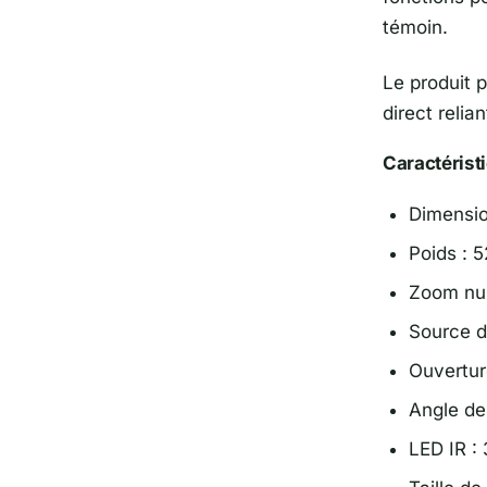
témoin.
Le produit 
direct relia
Caractérist
Dimension
Poids : 
Zoom nu
Source d
Ouvertur
Angle de
LED IR : 