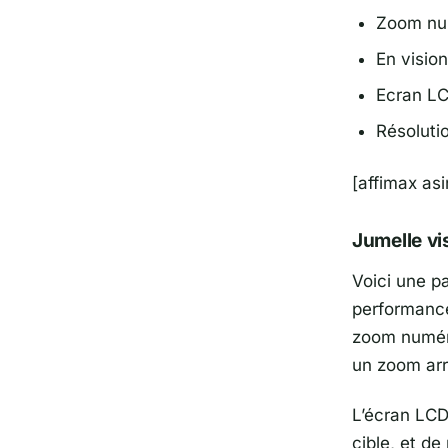
Zoom num
En vision
Ecran LC
Résoluti
[affimax a
Jumelle vi
Voici une p
performance
zoom numéri
un zoom arr
L’écran LCD
cible, et de