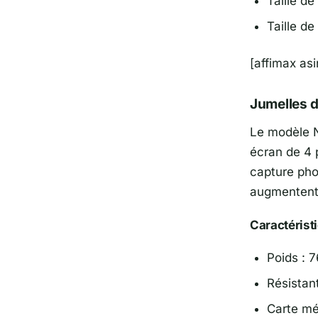
Taille d
Taille 
[affimax a
Jumelles 
Le modèle N
écran de 4 p
capture pho
augmentent l
Caractérist
Poids : 
Résistant
Carte mé