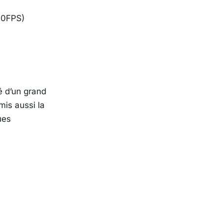
30FPS)
é d’un grand
mis aussi la
ues