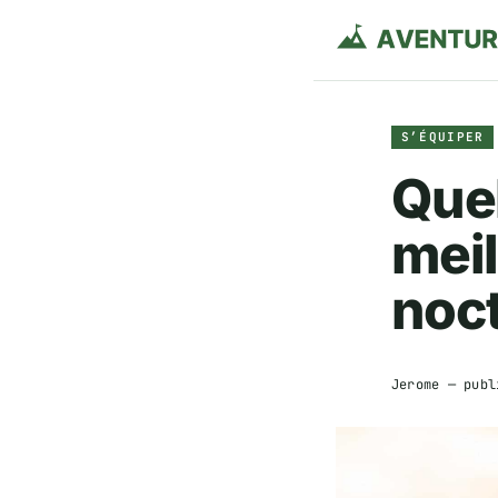
S’ÉQUIPER
Quel
meil
noc
Jerome
— publ