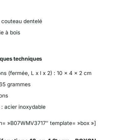
 couteau dentelé
ie à bois
iques techniques
s (fermée, L x l x 2) : 10 x 4 x 2 cm
265 grammes
ions
 : acier inoxydable
sin= »B07WMV3717″ template= »box »]