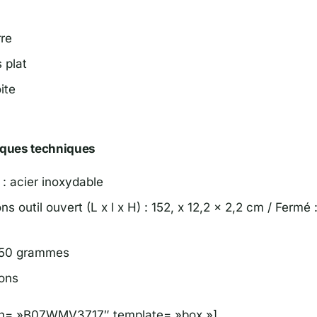
rre
 plat
ite
iques techniques
 : acier inoxydable
s outil ouvert (L x l x H) : 152, x 12,2 x 2,2 cm / Fermé :
550 grammes
ions
sin= »B07WMV3717″ template= »box »]