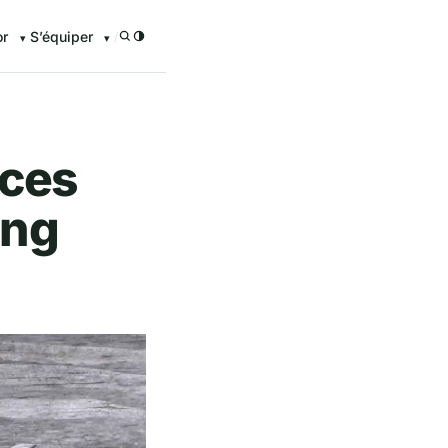
or
S’équiper
/
nces
ing