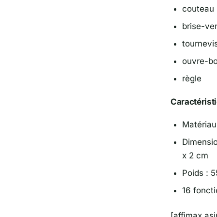
couteau
brise-ve
tournevis
ouvre-bo
règle
Caractérist
Matériau
Dimension
x 2 cm
Poids : 
16 fonct
[affimax a