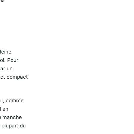
leine
oi. Pour
par un
pect compact
seul, comme
l en
du manche
a plupart du