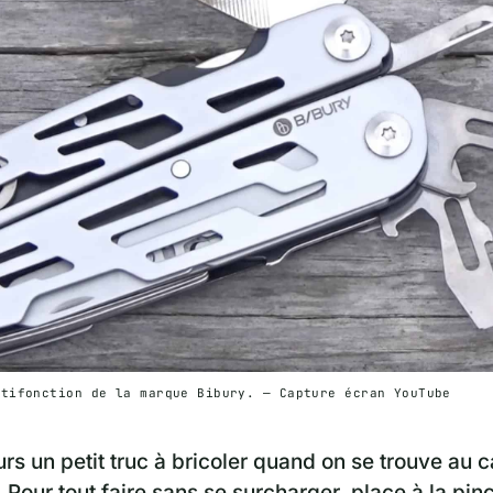
ltifonction de la marque Bibury. — Capture écran YouTube
ours un petit truc à bricoler quand on se trouve au
. Pour tout faire sans se surcharger, place à la pin