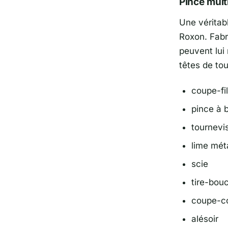
Pince mult
Une véritab
Roxon. Fabr
peuvent lui 
têtes de tou
coupe-fil
pince à b
tournevi
lime mét
scie
tire-bou
coupe-c
alésoir