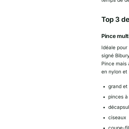
Top 3 de
Pince mult
Idéale pour 
signé Bibur
Pince mais 
en nylon et 
grand et 
pinces à 
décapsul
ciseaux
coupe-fil