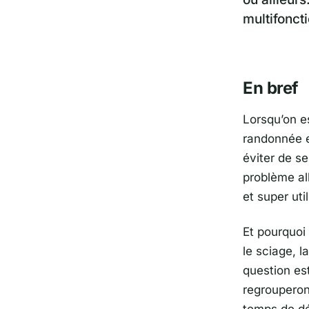
multifoncti
En bref
Lorsqu’on e
randonnée e
éviter de s
problème al
et super uti
Et pourquoi 
le sciage, l
question es
regrouperont
temps de dép