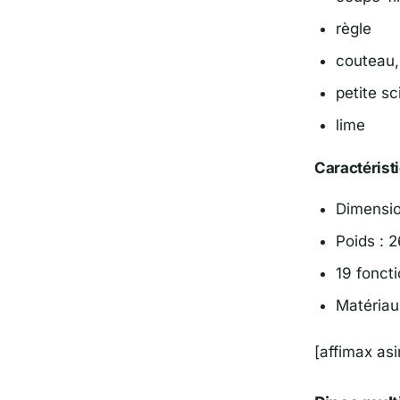
règle
couteau,
petite sc
lime
Caractérist
Dimension
Poids : 
19 fonct
Matériau
[affimax a