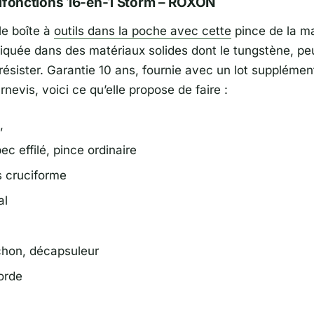
ifonctions 16-en-1 Storm – ROXON
le boîte à
outils dans la poche avec cette
pince de la m
iquée dans des matériaux solides dont le tungstène, p
résister. Garantie 10 ans, fournie avec un lot supplémen
rnevis, voici ce qu’elle propose de faire :
,
ec effilé, pince ordinaire
s cruciforme
al
chon, décapsuleur
orde