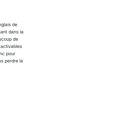
nglais de
nant dans la
aucoup de
t activables
onc pour
s perdre la