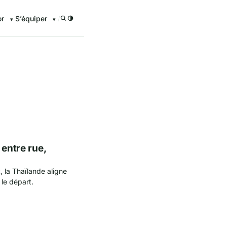
or
S’équiper
/
 entre rue,
 la Thaïlande aligne
 le départ.