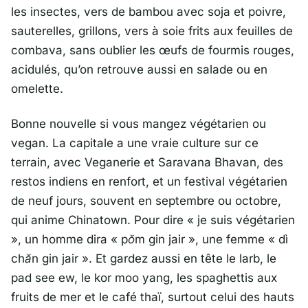
les insectes, vers de bambou avec soja et poivre,
sauterelles, grillons, vers à soie frits aux feuilles de
combava, sans oublier les œufs de fourmis rouges,
acidulés, qu’on retrouve aussi en salade ou en
omelette.
Bonne nouvelle si vous mangez végétarien ou
vegan. La capitale a une vraie culture sur ce
terrain, avec
Veganerie
et
Saravana Bhavan
, des
restos indiens en renfort, et un festival végétarien
de neuf jours, souvent en septembre ou octobre,
qui anime
Chinatown
. Pour dire
« je suis végétarien
»
, un homme dira
« pŏm gin jair »
, une femme
« dì
chăn gin jair »
. Et gardez aussi en tête le larb, le
pad see ew, le kor moo yang, les spaghettis aux
fruits de mer et le café thaï, surtout celui des hauts