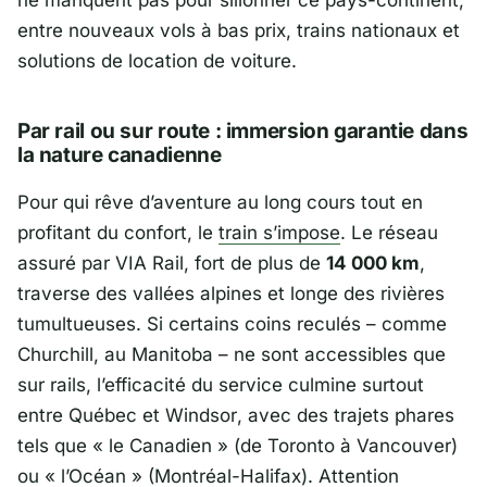
ne manquent pas pour sillonner ce pays-continent,
entre nouveaux vols à bas prix, trains nationaux et
solutions de location de voiture.
Par rail ou sur route : immersion garantie dans
la nature canadienne
Pour qui rêve d’aventure au long cours tout en
profitant du confort, le
train s’impose
. Le réseau
assuré par
VIA Rail
, fort de plus de
14 000 km
,
traverse des vallées alpines et longe des rivières
tumultueuses. Si certains coins reculés – comme
Churchill
, au Manitoba – ne sont accessibles que
sur rails, l’efficacité du service culmine surtout
entre
Québec
et
Windsor
, avec des trajets phares
tels que « le Canadien » (de Toronto à Vancouver)
ou « l’Océan » (Montréal-Halifax). Attention