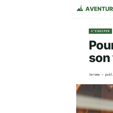
S’ÉQUIPER
Pou
son
Jerome
— publ