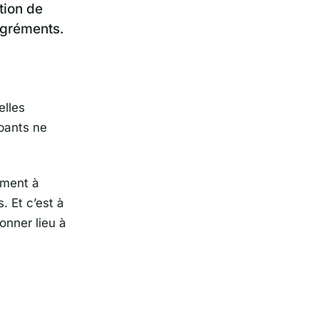
tion de
agréments.
elles
pants ne
mment à
. Et c’est à
nner lieu à