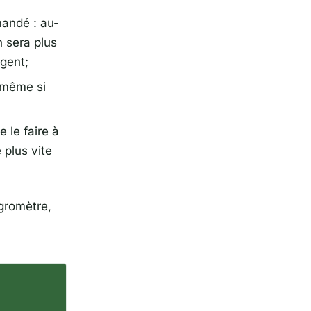
mandé : au-
n sera plus
gent;
 même si
 le faire à
 plus vite
gromètre,