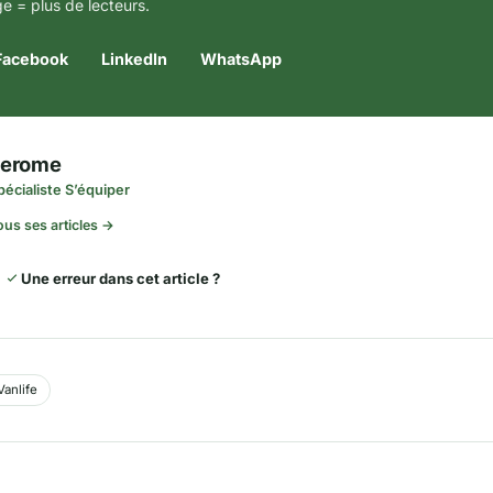
e = plus de lecteurs.
Facebook
LinkedIn
WhatsApp
Jerome
pécialiste S’équiper
ous ses articles →
Une erreur dans cet article ?
Vanlife