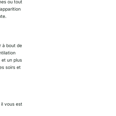
hes ou tout
’apparition
nte.
r à bout de
ntilation
 et un plus
s soirs et
 il vous est