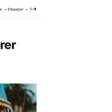
or
S’équiper
/
rer