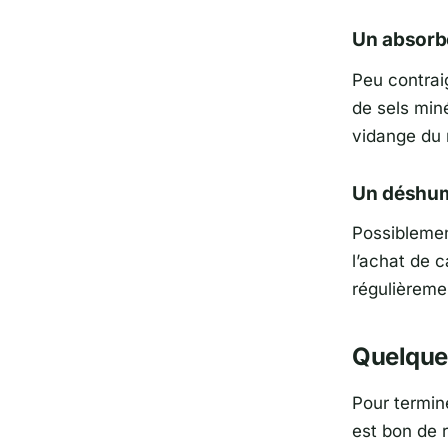
Un absorb
Peu contraig
de sels min
vidange du r
Un déshumi
Possiblemen
l’achat de c
régulièreme
Quelque
Pour termin
est bon de r