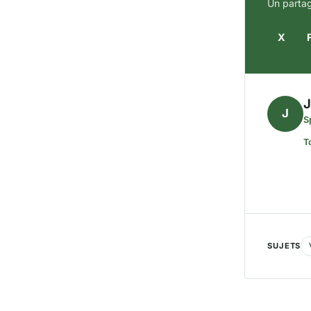
Un partag
X
J
S
T
SUJETS