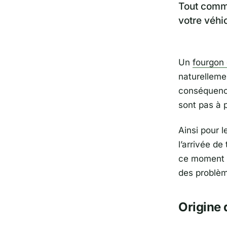
Tout comm
votre véhi
Un
fourgon 
naturellemen
conséquence
sont pas à p
Ainsi pour 
l’arrivée de
ce moment q
des problèm
Origine 